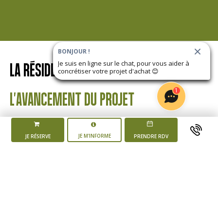
BONJOUR !
Je suis en ligne sur le chat, pour vous aider à
LA RÉSIDENCE
LES JARDINS D'ALTHÉA
concrétiser votre projet d'achat
😊
1
L'AVANCEMENT DU PROJET
JE M'INFORME
JE RÉSERVE
PRENDRE RDV
Mise en vente du
programme
4 ème trimestre 2025