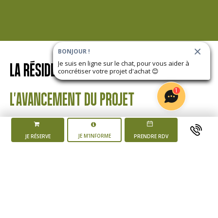
BONJOUR !
Je suis en ligne sur le chat, pour vous aider à
LA RÉSIDENCE
LES JARDINS D'ALTHÉA
concrétiser votre projet d'achat
😊
1
L'AVANCEMENT DU PROJET
JE M'INFORME
JE RÉSERVE
PRENDRE RDV
Mise en vente du
programme
4 ème trimestre 2025