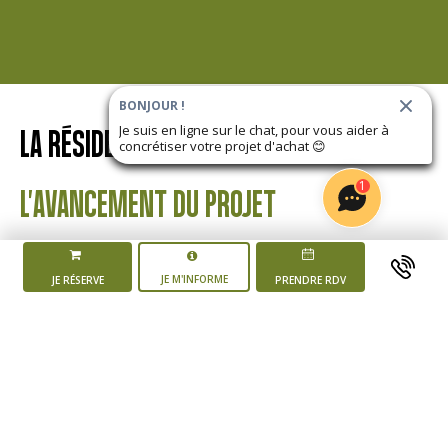
BONJOUR !
Je suis en ligne sur le chat, pour vous aider à
LA RÉSIDENCE
LES JARDINS D'ALTHÉA
concrétiser votre projet d'achat
😊
1
L'AVANCEMENT DU PROJET
JE M'INFORME
JE RÉSERVE
PRENDRE RDV
Mise en vente du
programme
4 ème trimestre 2025