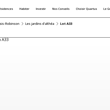
ésidences
Habiter
Investir
Nos Conseils
Choisir Quartus
Le G
ssis-Robinson
Les jardins d'althéa
Lot A33