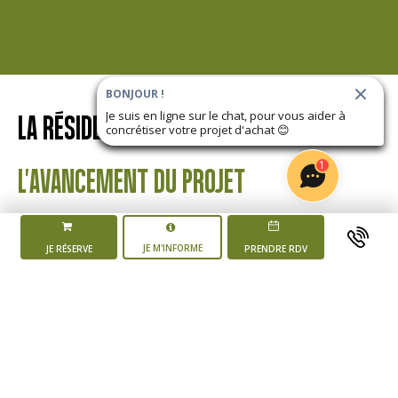
BONJOUR !
Je suis en ligne sur le chat, pour vous aider à
LA RÉSIDENCE
LES JARDINS D'ALTHÉA
concrétiser votre projet d'achat
😊
1
L'AVANCEMENT DU PROJET
JE M'INFORME
JE RÉSERVE
PRENDRE RDV
Mise en vente du
programme
4 ème trimestre 2025