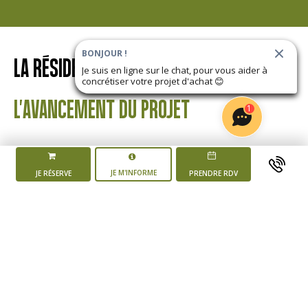
BONJOUR !
LA RÉSIDENCE
LES JARDINS D'ALTHÉA
Je suis en ligne sur le chat, pour vous aider à
concrétiser votre projet d'achat
😊
L'AVANCEMENT DU PROJET
1
JE M'INFORME
JE RÉSERVE
PRENDRE RDV
Mise en vente du
programme
4 ème trimestre 2025