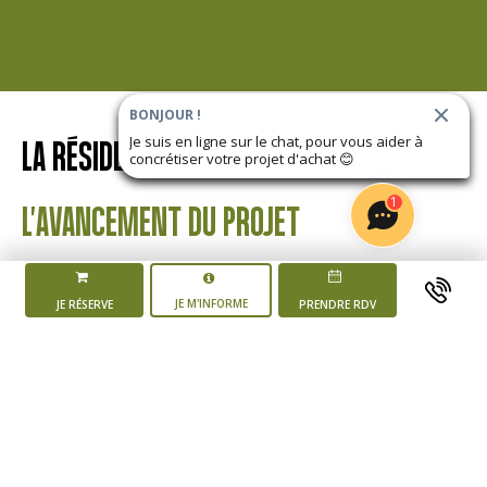
BONJOUR !
Je suis en ligne sur le chat, pour vous aider à
LA RÉSIDENCE
LES JARDINS D'ALTHÉA
concrétiser votre projet d'achat
😊
1
L'AVANCEMENT DU PROJET
JE M'INFORME
JE RÉSERVE
PRENDRE RDV
Mise en vente du
programme
4 ème trimestre 2025