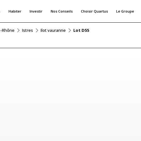
s
Habiter
Investir
Nos Conseils
Choisir Quartus
Le Groupe
u-Rhône
Istres
Ilot vauranne
Lot D55