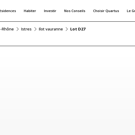
ésidences
Habiter
Investir
Nos Conseils
Choisir Quartus
Le G
u-Rhône
Istres
Ilot vauranne
Lot D27