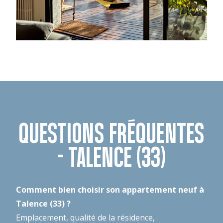
QUESTIONS FRÉQUENTES
- TALENCE (33)
Comment bien choisir son appartement neuf à
Talence (33) ?
Emplacement, qualité de la résidence,