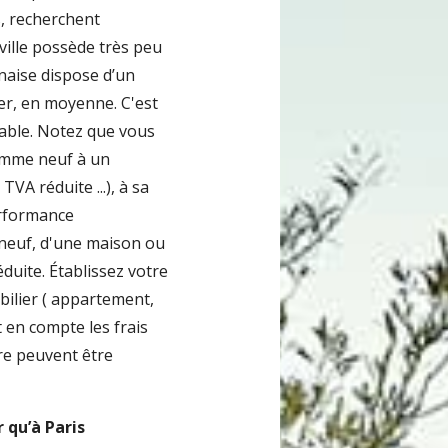
s, recherchent
ville possède très peu
naise dispose d’un
er, en moyenne. C'est
able. Notez que vous
ramme neuf à un
 TVA réduite ...), à sa
erformance
 neuf, d'une maison ou
uite. Établissez votre
ilier ( appartement,
en compte les frais
ire peuvent être
 qu’à Paris