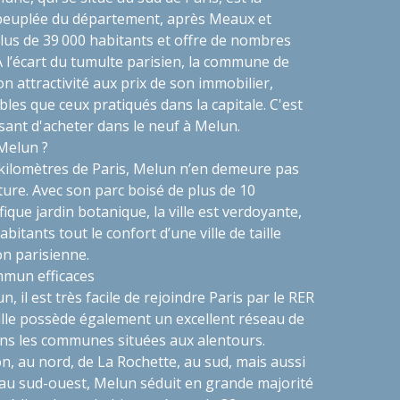
s peuplée du département, après Meaux et
 plus de 39 000 habitants et offre de nombres
 l’écart du tumulte parisien, la commune de
n attractivité aux prix de son immobilier,
les que ceux pratiqués dans la capitale. C'est
ssant d'acheter dans le neuf à Melun.
 Melun ?
kilomètres de Paris, Melun n’en demeure pas
ure. Avec son parc boisé de plus de 10
ique jardin botanique, la ville est verdoyante,
bitants tout le confort d’une ville de taille
n parisienne.
mmun efficaces
, il est très facile de rejoindre Paris par le RER
 ville possède également un excellent réseau de
ns les communes situées aux alentours.
, au nord, de La Rochette, au sud, mais aussi
au sud-ouest, Melun séduit en grande majorité