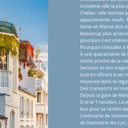
troisième ville la plu
Chelles : elle recense
appartements neufs. À
Seine-et-Marne doit so
beaucoup plus accessib
pourquoi il est intére
Pourquoi s’installer à
À une quarantaine de 
moins proche de la nat
hectares et son magnif
tout en offrant à ses ha
moyenne dans la régio
Des transports en co
Depuis la gare de Melun
D et le Transilien. La
bus pour se rendre da
Limitrophe de Voisenon
de Dammarie-les-Lys, 