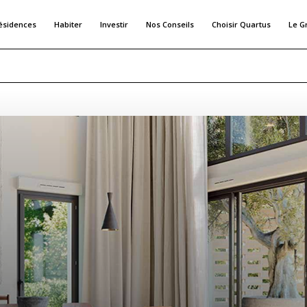
ésidences
Habiter
Investir
Nos Conseils
Choisir Quartus
Le G