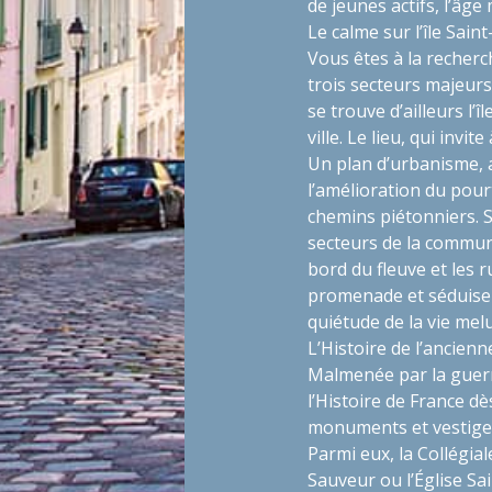
de jeunes actifs, l’âge
Le calme sur l’île Sain
Vous êtes à la recherc
trois secteurs majeurs,
se trouve d’ailleurs l’î
ville. Le lieu, qui inv
Un plan d’urbanisme, 
l’amélioration du pourt
chemins piétonniers. S
secteurs de la commune
bord du fleuve et les ru
promenade et séduisen
quiétude de la vie mel
L’Histoire de l’ancienn
Malmenée par la guerr
l’Histoire de France d
monuments et vestiges
Parmi eux, la Collégia
Sauveur ou l’Église Sa