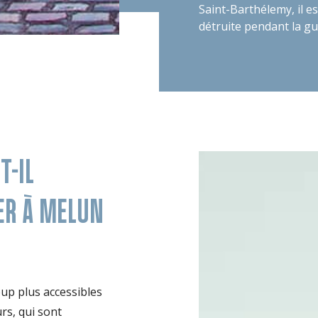
Saint-Barthélemy, il es
détruite pendant la gu
T-IL
ER À MELUN
up plus accessibles
urs, qui sont