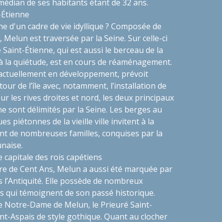
 médian de ses habitants étant de 32 ans.
t-Étienne
he d'un cadre de vie idyllique ? Composée de
 Melun est traversée par la Seine. Sur celle-ci
le Saint-Étienne, qui est aussi le berceau de la
ite à la quiétude, est en cours de réaménagement.
actuellement en développement, prévoit
our de l’île avec, notamment, l’installation de
ur les rives droites et nord, les deux principaux
 sont délimités par la Seine. Les berges au
es piétonnes de la vieille ville invitent à la
t de nombreuses familles, conquises par la
unaise.
e capitale des rois capétiens
e de Cent Ans, Melun a aussi été marquée par
ès l’Antiquité. Elle possède de nombreux
 qui témoignent de son passé historique.
le Notre-Dame de Melun, le Prieuré Saint-
int-Aspais de style gothique. Quant au clocher