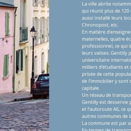
La ville abrite notamm
qui réunit plus de 120
aussi installé leurs loc
Chronopost, etc.
En matière d’enseign
maternelles, quatre éc
professionnel, ce qui i
leurs valises. Gentilly 
universitaire internat
milliers d’étudiants et 
prisée de cette popul
de l’immobilier y sont
capitale.
Un réseau de transpor
Gentilly est desservie
et l’autoroute A6, ce q
autres communes de la
La commune est par ail
En termes de transport