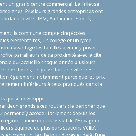
ent un grand centre commercial, La Frileuse,
 enseignes. Plusieurs grandes entreprises ont
aux dans la ville : IBM, Air Liquide, Sanofi,
ement, la commune compte cinq écoles
oles élémentaires, un collège et un lycée
ncite davantage les familles à venir y poser
profite par ailleurs de sa proximité avec la cité
ionale qui accueille chaque année plusieurs
de chercheurs, ce qui en fait une ville très
ation également, notamment parce que les prix
 nettement inférieurs à ceux pratiqués dans la
ts qui se développe
 par deux grands axes routiers : le périphérique
ui permet d’y accéder facilement depuis les
 région comme depuis le Sud de l’Hexagone.
leurs équipée de plusieurs stations Vélib’.
s en commun, la ville jouit d’ores et déjà d’une