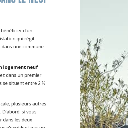
bénéficier d’un
slation qui régit
ant dans une commune
’un logement neuf
llez dans un premier
ls se situent entre 2 %
scale, plusieurs autres
. D’abord, si vous
r dans les deux
nus n’excèdent pas un