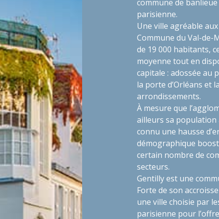
commune de banlieue q
parisienne.
Une ville agréable aux
Commune du Val-de-Mar
de 19 000 habitants, ce
moyenne tout en dispo
capitale : adossée au p
la porte d’Orléans et la
arrondissements.
À mesure que l’agglomé
ailleurs sa population
connu une hausse d’e
démographique booste s
certain nombre de com
secteurs.
Gentilly est une com
Forte de son accroiss
une ville choisie par l
parisienne pour l’offr