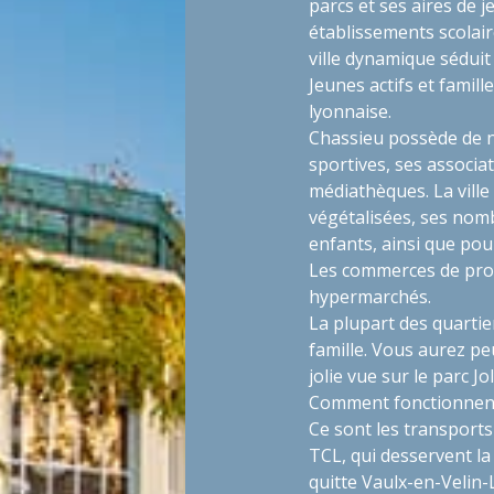
parcs et ses aires de 
établissements scolaire
ville dynamique sédui
Jeunes actifs et famill
lyonnaise.
Chassieu possède de n
sportives, ses associat
médiathèques. La ville
végétalisées, ses nomb
enfants, ainsi que pou
Les commerces de proxi
hypermarchés.
La plupart des quartier
famille. Vous aurez pe
jolie vue sur le parc Jol
Comment fonctionnent
Ce sont les transpor
TCL, qui desservent l
quitte Vaulx-en-Velin-