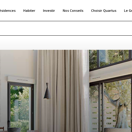
ésidences
Habiter
Investir
Nos Conseils
Choisir Quartus
Le G