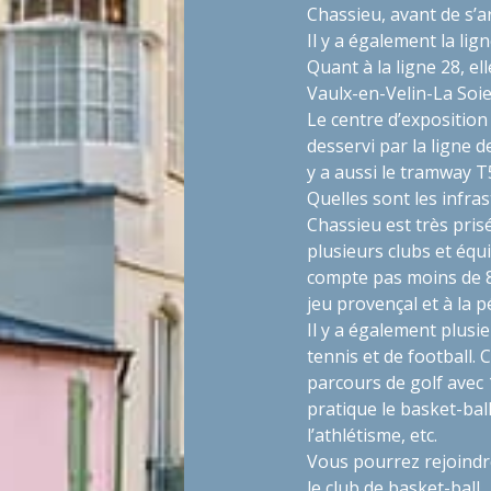
Chassieu, avant de s’
Il y a également la lig
Quant à la ligne 28, el
Vaulx-en-Velin-La Soi
Le centre d’exposition
desservi par la ligne d
y a aussi le tramway T
Quelles sont les infra
Chassieu est très prisé
plusieurs clubs et équ
compte pas moins de 8
jeu provençal et à la 
Il y a également plusi
tennis et de football.
parcours de golf avec 
pratique le basket-ball,
l’athlétisme, etc.
Vous pourrez rejoindre 
le club de basket-ball.