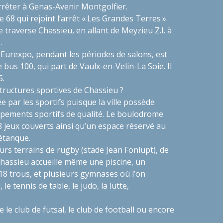
arrêter à Genas-Avenir Montgolfier.
ne 68 qui rejoint l’arrêt « Les Grandes Terres ».
le traverse Chassieu, en allant de Meyzieu Z.I. à
e.
 Eurexpo, pendant les périodes de salons, est
e bus 100, qui part de Vaulx-en-Velin-La Soie. Il
5.
structures sportives de Chassieu ?
e par les sportifs puisque la ville possède
ipements sportifs de qualité. Le boulodrome
 jeux couverts ainsi qu’un espace réservé au
pétanque.
eurs terrains de rugby (stade Jean Fonlupt), de
 Chassieu accueille même une piscine, un
18 trous, et plusieurs gymnases où l’on
 le tennis de table, le judo, la lutte,
le club de futsal, le club de football ou encore