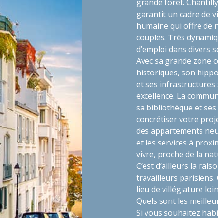
grande forêt. Chantill
garantit un cadre de vie
humaine qui offre de 
couples. Très dynamiqu
d’emploi dans divers s
Avec sa grande zone 
historiques, son hippo
et ses infrastructures 
excellence. La commun
sa bibliothèque et ses 
concrétiser votre pro
des appartements neufs
et les services à proxim
vivre, proche de la na
C’est d’ailleurs la rai
travailleurs parisiens. 
lieu de villégiature loi
Quels sont les meilleu
Si vous souhaitez habi