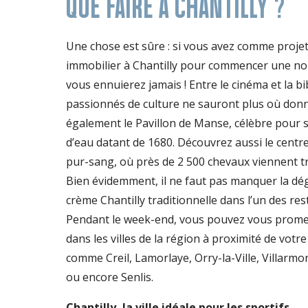
QUE FAIRE À CHANTILLY ?
Une chose est sûre : si vous avez comme projet
immobilier à Chantilly pour commencer une nou
vous ennuierez jamais ! Entre le cinéma et la bi
passionnés de culture ne sauront plus où donner
également le Pavillon de Manse, célèbre pour 
d’eau datant de 1680. Découvrez aussi le centr
pur-sang, où près de 2 500 chevaux viennent tr
Bien évidemment, il ne faut pas manquer la d
crème Chantilly traditionnelle dans l’un des rest
Pendant le week-end, vous pouvez vous prome
dans les villes de la région à proximité de vot
comme Creil, Lamorlaye, Orry-la-Ville, Villarmo
ou encore Senlis.
Chantilly, la ville idéale pour les sportifs