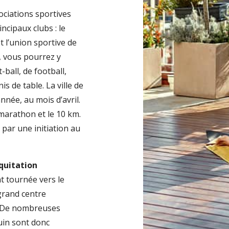
ociations sportives
ncipaux clubs : le
t l’union sportive de
y, vous pourrez y
ball, de football,
s de table. La ville de
née, au mois d’avril.
e marathon et le 10 km.
par une initiation au
équitation
nt tournée vers le
 grand centre
. De nombreuses
uin sont donc