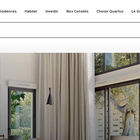
ésidences
Habiter
Investir
Nos Conseils
Choisir Quartus
Le G