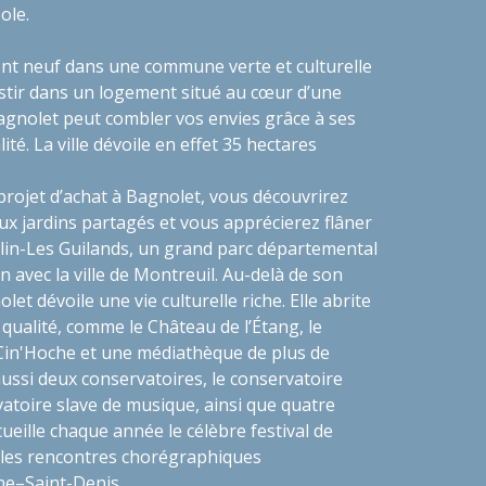
pole.
t neuf dans une commune verte et culturelle
estir dans un logement situé au cœur d’une
nolet peut combler vos envies grâce à ses
ité. La ville dévoile en effet 35 hectares
projet d’achat à Bagnolet, vous découvrirez
 jardins partagés et vous apprécierez flâner
lin-Les Guilands, un grand parc départemental
avec la ville de Montreuil. Au-delà de son
et dévoile une vie culturelle riche. Elle abrite
 qualité, comme le Château de l’Étang, le
 Cin'Hoche et une médiathèque de plus de
ussi deux conservatoires, le conservatoire
rvatoire slave de musique, ainsi que quatre
ccueille chaque année le célèbre festival de
les rencontres chorégraphiques
ne–Saint-Denis.