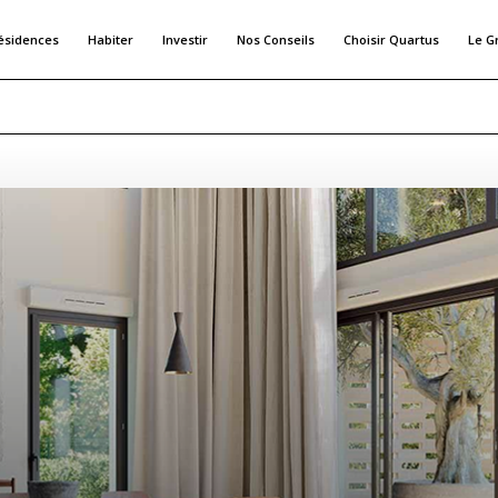
ésidences
Habiter
Investir
Nos Conseils
Choisir Quartus
Le G