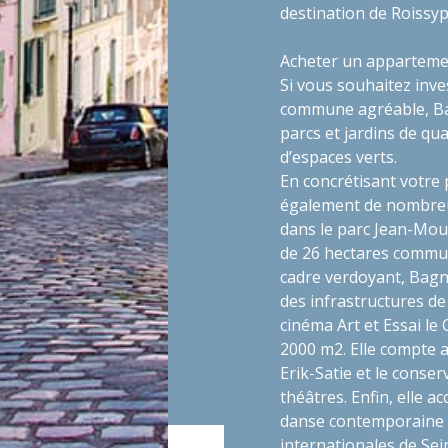
destination de Roissy
Acheter un appartemen
Si vous souhaitez inv
commune agréable, Bag
parcs et jardins de qual
d’espaces verts.
En concrétisant votre 
également de nombreux
dans le parc Jean-Mou
de 26 hectares commun 
cadre verdoyant, Bagnol
des infrastructures de
cinéma Art et Essai le
2000 m2. Elle compte a
Erik-Satie et le conse
théâtres. Enfin, elle a
danse contemporaine 
internationales de Sei