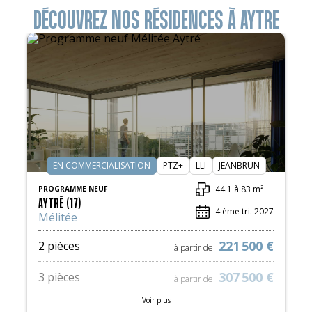
DÉCOUVREZ NOS RÉSIDENCES À AYTRE
EN COMMERCIALISATION
PTZ+
LLI
JEANBRUN
44.1 à 83 m²
PROGRAMME NEUF
AYTRÉ (17)
4 ème tri. 2027
Mélitée
221 500 €
2 pièces
à partir de
307 500 €
3 pièces
à partir de
Voir plus
375 700 €
4 pièces
à partir de