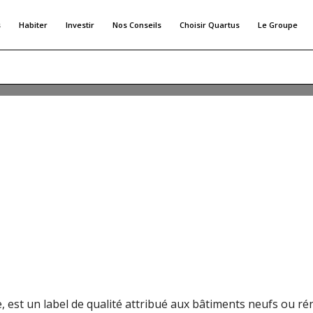
s
Habiter
Investir
Nos Conseils
Choisir Quartus
Le Groupe
rgétique, est un label de qualité pour les logements neuf
lors de l'achat immobilier afin de bénéficier d'un logement 
icle, nous allons détailler les caractéristiques du label T
 est un label de qualité attribué aux bâtiments neufs ou ré