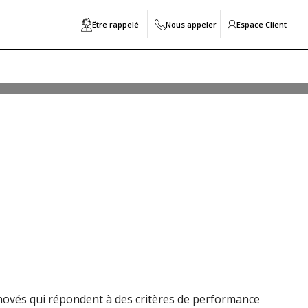
Être rappelé
Nous appeler
Espace Client
s visant à garantir une consommation énergétique
confortable et économe en énergie, offrant des
HPE, ses avantages et les critères à prendre en compte
novés qui répondent à des critères de performance