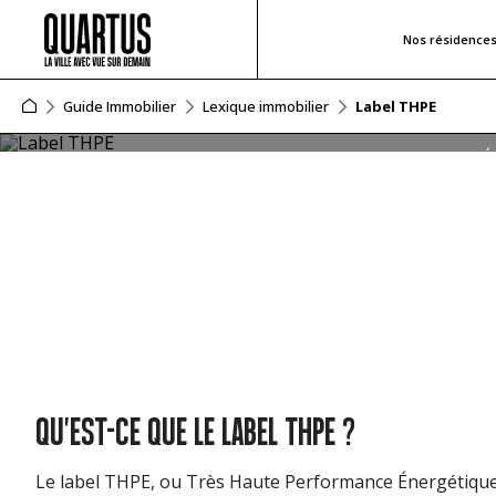
Nos résidence
LABEL THPE
Guide Immobilier
Lexique immobilier
Label THPE
Le label THPE, acronyme de Très Haute Performance Éne
optimale. Il est important de bien comprendre ce label 
avantages économiques et environnementaux. Dans cet art
pour bénéficier de cette certification.
QU'EST-CE QUE LE LABEL THPE ?
Le label THPE, ou Très Haute Performance Énergétique,