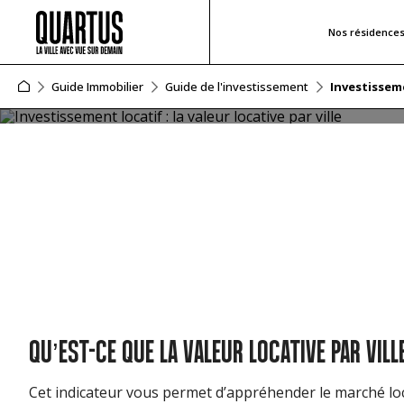
Nos résidence
INVESTISSEMENT LOCATIF : LA VA
Guide Immobilier
Guide de l'investissement
Investissemen
Vous avez pour projet d’investir dans l’immobilier locatif
logement. Cet indicateur précieux vous permettra en ef
quelles villes investir ? En quoi consiste le rendement l
QU’EST-CE QUE LA VALEUR LOCATIVE PAR VIL
Cet indicateur vous permet d’appréhender le marché loc