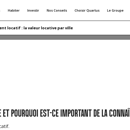
s
Habiter
Investir
Nos Conseils
Choisir Quartus
Le Groupe
LEUR LOCATIVE PAR VILLE
t locatif : la valeur locative par ville
 ? Connaître la valeur locative par ville vous sera d’une gran
fet de vous positionner sur le marché de manière judicieuse.
ocatif et comment le calculer ? Toutes les réponses dans cet a
LE ET POURQUOI EST-CE IMPORTANT DE LA CONNAÎ
atif.