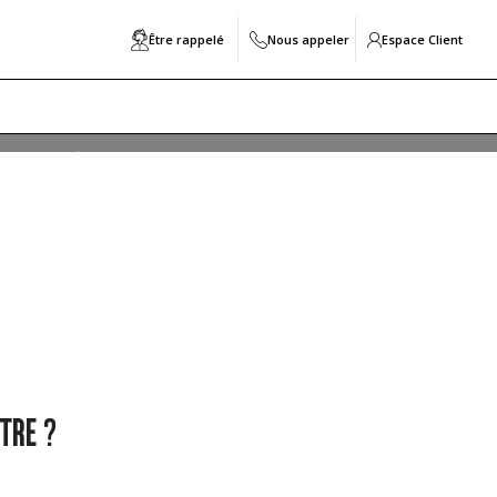
Être rappelé
Nous appeler
Espace Client
de aide afin de sélectionner la localisation de votre
 Quels sont les critères à prendre en compte ? Dans
rticle
TRE ?