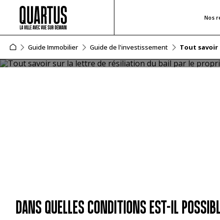
Nos r
TOUT SAVOIR SUR LA LETTRE DE R
Guide Immobilier
Guide de l'investissement
Tout savoir 
En tant que propriétaire bailleur, vous pouvez prendre la 
des règles strictes. En l’occurrence, vous devez avoir u
certain délai de préavis afin de laisser suffisamment de
DANS QUELLES CONDITIONS EST-IL POSSIBL