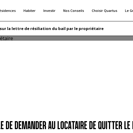
ésidences
Habiter
Investir
Nos Conseils
Choisir Quartus
Le G
ÉSILIATION DU BAIL PAR LE PROPRI
sur la lettre de résiliation du bail par le propriétaire
décision de mettre fin au bail de votre locataire. Toutefois, 
ne raison valable de demander à votre locataire de quitter l
 temps à votre locataire pour trouver un autre logement. Exp
E DE DEMANDER AU LOCATAIRE DE QUITTER LE 