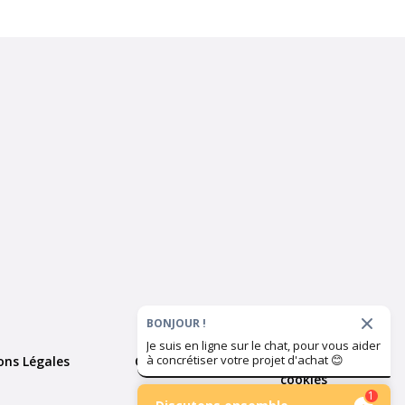
BONJOUR !
Je suis en ligne sur le chat, pour vous aider
à concrétiser votre projet d'achat
😊
ons Légales
Cookies
Paramètres des
cookies
1