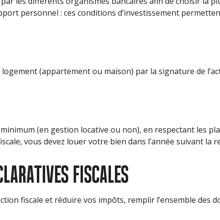
r les différents organismes bancaires afin de choisir la pl
port personnel : ces conditions d’investissement permetten
du logement (appartement ou maison) par la signature de l’act
minimum (en gestion locative ou non), en respectant les pla
 fiscale, vous devez louer votre bien dans l’année suivant la r
CLARATIVES FISCALES
ction fiscale et réduire vos impôts, remplir l’ensemble des d