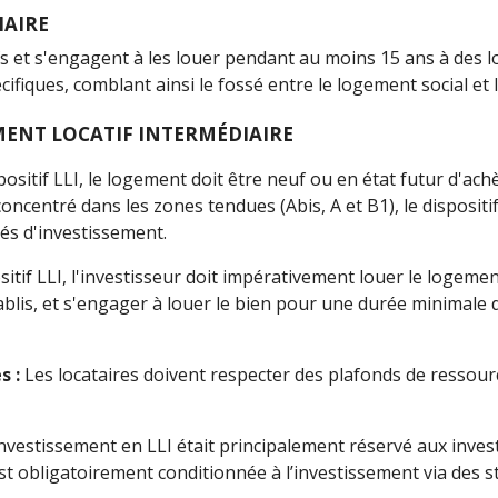
IAIRE
s et s'engagent à les louer pendant au moins 15 ans à des lo
ifiques, comblant ainsi le fossé entre le logement social et 
MENT LOCATIF INTERMÉDIAIRE
spositif LLI, le logement doit être neuf ou en état futur d'a
ncentré dans les zones tendues (Abis, A et B1), le dispositif 
és d'investissement.
sitif LLI, l'investisseur doit impérativement louer le logeme
ablis, et s'engager à louer le bien pour une durée minimale 
s :
Les locataires doivent respecter des plafonds de ressour
’investissement en LLI était principalement réservé aux investi
st obligatoirement conditionnée à l’investissement via des st