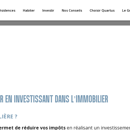
ésidences
Habiter
Investir
Nos Conseils
Choisir Quartus
Le G
E
nuer votre imposition avec des dispositifs comme les lois Pi
ER EN INVESTISSANT DANS L’IMMOBILIER
IÈRE ?
ermet de réduire vos impôts
en réalisant un investissemen