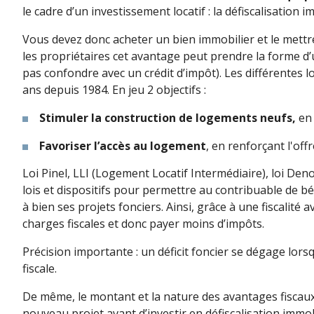
le cadre d’un investissement locatif : la défiscalisatio
Vous devez donc acheter un bien immobilier et le mettre 
les propriétaires cet avantage peut prendre la forme d’
pas confondre avec un crédit d’impôt). Les différentes 
ans depuis 1984. En jeu 2 objectifs :
Stimuler la construction de logements neufs,
en 
Favoriser l’accès au logement
, en renforçant l'offr
Loi Pinel, LLI (Logement Locatif Intermédiaire), loi Den
lois et dispositifs pour permettre au contribuable de b
à bien ses projets fonciers. Ainsi, grâce à une fiscalit
charges fiscales et donc payer moins d’impôts.
Précision importante : un déficit foncier se dégage lor
fiscale.
De même, le montant et la nature des avantages fiscaux 
nouveau projet avant d’investir en défiscalisation immob