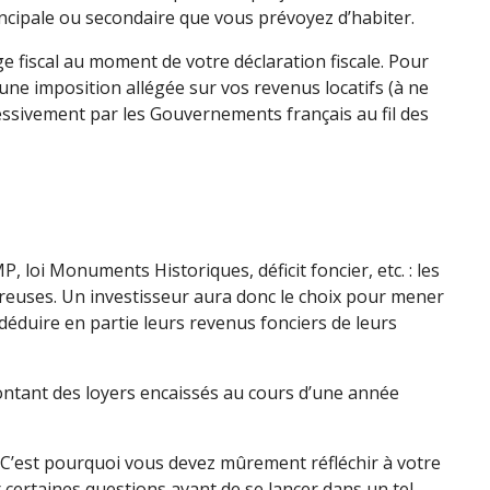
rincipale ou secondaire que vous prévoyez d’habiter.
ge fiscal au moment de votre déclaration fiscale. Pour
une imposition allégée sur vos revenus locatifs (à ne
ressivement par les Gouvernements français au fil des
 loi Monuments Historiques, déficit foncier, etc. : les
breuses. Un investisseur aura donc le choix pour mener
 déduire en partie leurs revenus fonciers de leurs
montant des loyers encaissés au cours d’une année
e. C’est pourquoi vous devez mûrement réfléchir à votre
r certaines questions avant de se lancer dans un tel