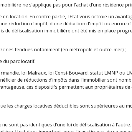
n immobilière ne s’applique pas pour l’achat d’une résidence p
en location. En contre partie, l’Etat vous octroie un avanta
une réduction d’impôt, d'une déduction d'impôt ou encore d’
lois de défiscalisation immobilière ont été mis en place prog
zones tendues notamment (en métropole et outre-mer) ;
e du parc locatif.
ormandie, loi Malraux, loi Censi-Bouvard, statut LMNP ou LMP,
énéficier de réductions d’impôts dans l’immobilier sont nom
é avantageuse, ces dispositifs permettent aux propriétaires de
sque les charges locatives déductibles sont supérieures au 
ne sont pas identiques d’une loi de défiscalisation à l’autr
ilière. Il est donc important, pour l’investisseur, de se pose