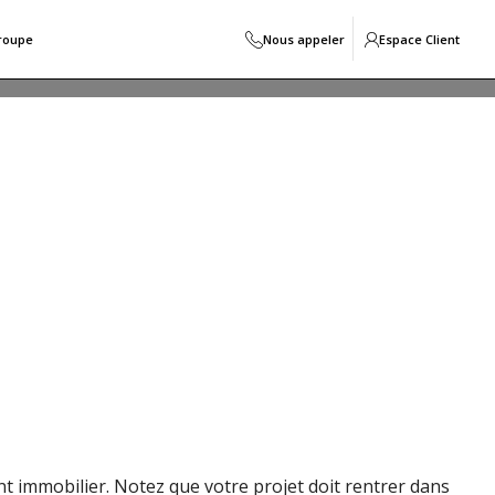
roupe
Nous appeler
Espace Client
nel ou Denormandie. Découvrez notre guide de la
t immobilier. Notez que votre projet doit rentrer dans