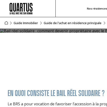
Nos résidence
BAIL RÉEL SOLIDAIRE : COMMENT
Guide Immobilier
Guide de l'achat en résidence principale
Grâce aux organismes de foncier solidaire, l’accession à 
de devenir propriétaire d’un logement neuf plus facileme
conditions pour en bénéficier ? Toutes les réponses sont
EN QUOI CONSISTE LE BAIL RÉEL SOLIDAIRE ?
Le BRS a pour vocation de favoriser l’accession à la pro