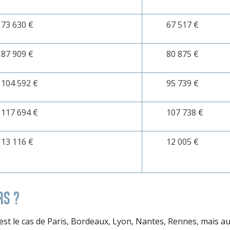
73 630 €
67 517 €
87 909 €
80 875 €
104 592 €
95 739 €
117 694 €
107 738 €
13 116 €
12 005 €
RS ?
’est le cas de Paris, Bordeaux, Lyon, Nantes, Rennes, mais au