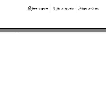
Être rappelé
Nous appeler
Espace Client
S
nt en effet le bail réel solidaire, un contrat qui permet
t les avantages et les inconvénients ? Quelles sont les