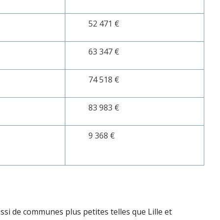
52 471 €
63 347 €
74 518 €
83 983 €
9 368 €
ssi de communes plus petites telles que Lille et