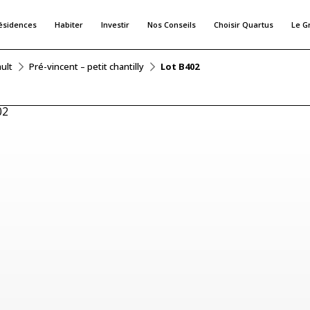
ésidences
Habiter
Investir
Nos Conseils
Choisir Quartus
Le G
ult
Pré-vincent – petit chantilly
Lot B402