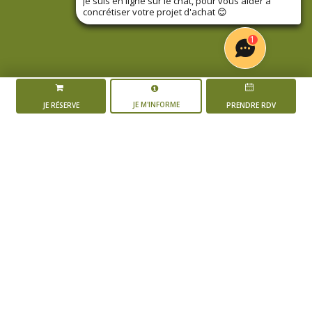
Je suis en ligne sur le chat, pour vous aider à
concrétiser votre projet d'achat
😊
1
JE M'INFORME
JE RÉSERVE
PRENDRE RDV
LA RÉSIDENCE
PRÉ-VINCENT – PETIT
CHANTILLY
L'AVANCEMENT DU PROJET
Mise en vente du