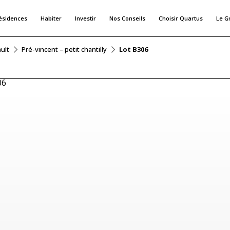
ésidences
Habiter
Investir
Nos Conseils
Choisir Quartus
Le G
ult
Pré-vincent – petit chantilly
Lot B306