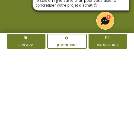
Je suis en ligne sur le chat, pour vous aider à
concrétiser votre projet d'achat
😊
1
JE M'INFORME
JE RÉSERVE
PRENDRE RDV
LA RÉSIDENCE
PRÉ-VINCENT – PETIT
CHANTILLY
L'AVANCEMENT DU PROJET
Mise en vente du