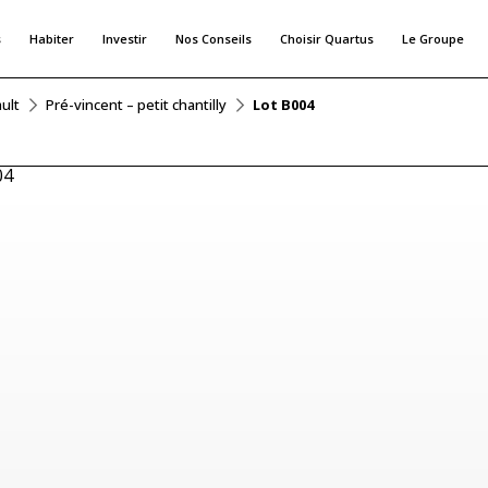
s
Habiter
Investir
Nos Conseils
Choisir Quartus
Le Groupe
ult
Pré-vincent – petit chantilly
Lot B004