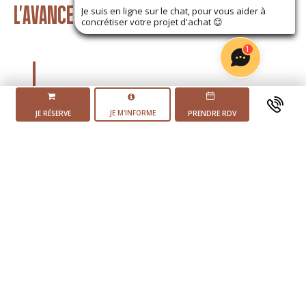
L'AVANCEMENT DU PROJET
Je suis en ligne sur le chat, pour vous aider à
concrétiser votre projet d'achat
😊
1
JE M'INFORME
JE RÉSERVE
PRENDRE RDV
Mise en vente du
programme
2 ème trimestre 2025
Début des
travaux
Livraison du