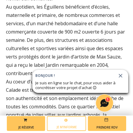
Au quotidien, les Éguillens bénéficient d’écoles,
maternelle et primaire, de nombreux commerces et
services, d’un marché hebdomadaire et d’une halle
commerçante couverte de 900 m2 ouverte 6 jours par
semaine. De plus, des structures et associations
culturelles et sportives variées ainsi que des espaces
verts protégés dont le jardin d’artiste de Max Sauze,
qui a reçu le label Jardin remarquable en 2004,
contribuent à une belle qualité de vie au quotidien.
BONJOUR !
Au coeur d’une nature luxuriante, le secteur de la
Je suis en ligne sur le chat, pour vous aider à
concrétiser votre projet d'achat
😊
Calade est très prisé par les Eguillens pour son calme,
son authenticité et son emplacement idéal proche de
1
toutes les commodités. Dans ce quartier résidentiel
ponctué de jolies villas aux jardins arborés, la
résidence « L’Écrin Azur » vous invite à découvrir une
JE M'INFORME
JE RÉSERVE
PRENDRE RDV
adresse pratique à 5 minutes* à pied du centre.