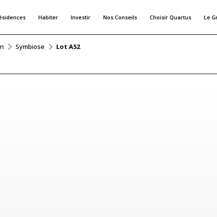
ésidences
Habiter
Investir
Nos Conseils
Choisir Quartus
Le G
in
Symbiose
Lot A52