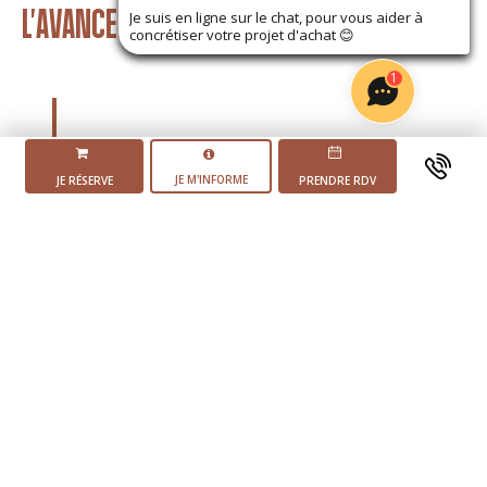
L'AVANCEMENT DU PROJET
Je suis en ligne sur le chat, pour vous aider à
concrétiser votre projet d'achat
😊
1
JE M'INFORME
JE RÉSERVE
PRENDRE RDV
Mise en vente du
programme
Début des
travaux
4 ème trimestre 2025
Livraison du