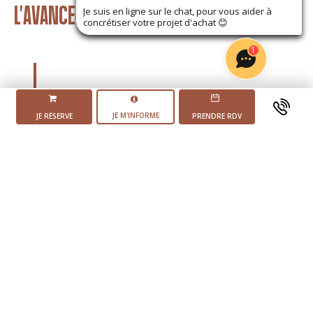
L'AVANCEMENT DU PROJET
Je suis en ligne sur le chat, pour vous aider à
concrétiser votre projet d'achat
😊
1
JE M'INFORME
JE RÉSERVE
PRENDRE RDV
Mise en vente du
programme
Début des
travaux
4 ème trimestre 2025
Livraison du