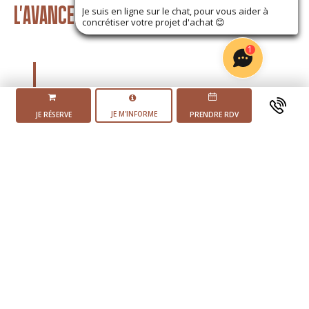
L'AVANCEMENT DU PROJET
Je suis en ligne sur le chat, pour vous aider à
concrétiser votre projet d'achat
😊
1
JE M'INFORME
JE RÉSERVE
PRENDRE RDV
Mise en vente du
programme
Début des
travaux
4 ème trimestre 2025
Livraison du