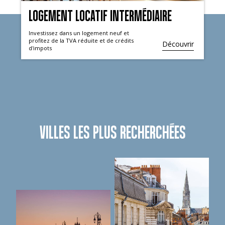
LOGEMENT LOCATIF INTERMÉDIAIRE
Investissez dans un logement neuf et
profitez de la TVA réduite et de crédits
Découvrir
d'impots
VILLES LES PLUS RECHERCHÉES