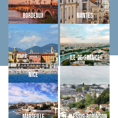
BORDEAUX
NANTES
ILE-DE-FRANCE
NICE
MARSEILLE
LE PLESSIS-ROBINSON