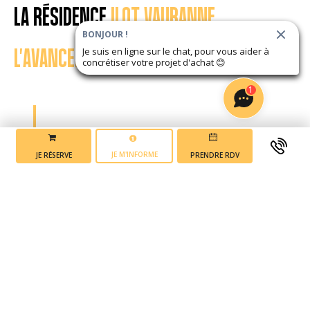
LA RÉSIDENCE
ILOT VAURANNE
BONJOUR !
L'AVANCEMENT DU PROJET
Je suis en ligne sur le chat, pour vous aider à
concrétiser votre projet d'achat
😊
1
JE M'INFORME
JE RÉSERVE
PRENDRE RDV
Mise en vente du
programme
2 ème trimestre 2025
Début des
travaux