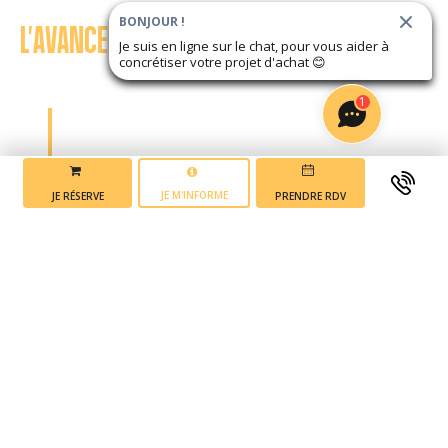
BONJOUR !
L'AVANCEMENT DU PROJET
Je suis en ligne sur le chat, pour vous aider à
concrétiser votre projet d'achat
😊
1
Mise en vente du
JE M'INFORME
JE RÉSERVE
PRENDRE RDV
programme
2 ème trimestre 2025
Début des
travaux
4 ème trimestre 2025