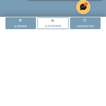
1
JE M'INFORME
JE RÉSERVE
PRENDRE RDV
LA RÉSIDENCE
REFLETS
L'AVANCEMENT DU PROJET
Mise en vente du
programme
1 er trimestre 2025