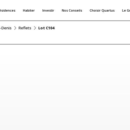
ésidences
Habiter
Investir
Nos Conseils
Choisir Quartus
Le G
t-Denis
Reflets
Lot C104