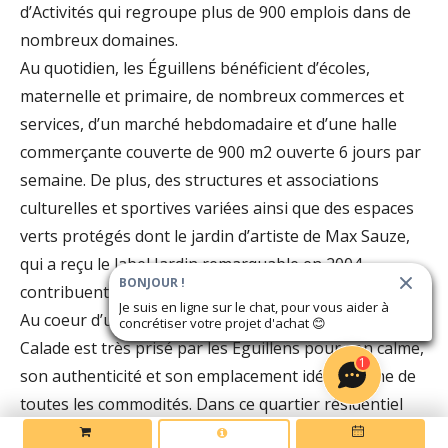
d’Activités qui regroupe plus de 900 emplois dans de
nombreux domaines.
Au quotidien, les Éguillens bénéficient d’écoles,
maternelle et primaire, de nombreux commerces et
services, d’un marché hebdomadaire et d’une halle
commerçante couverte de 900 m2 ouverte 6 jours par
semaine. De plus, des structures et associations
culturelles et sportives variées ainsi que des espaces
verts protégés dont le jardin d’artiste de Max Sauze,
qui a reçu le label Jardin remarquable en 2004,
BONJOUR !
contribuent à une belle qualité de vie au quotidien.
Je suis en ligne sur le chat, pour vous aider à
Au coeur d’une nature luxuriante, le secteur de la
concrétiser votre projet d'achat
😊
Calade est très prisé par les Eguillens pour son calme,
1
son authenticité et son emplacement idéal proche de
toutes les commodités. Dans ce quartier résidentiel
ponctué de jolies villas aux jardins arborés, la