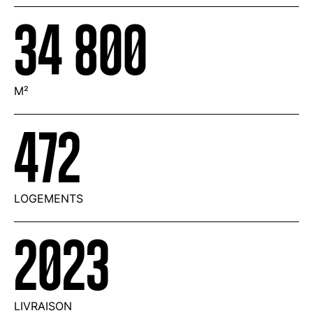
34 800
M²
472
LOGEMENTS
2023
LIVRAISON