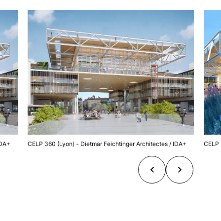
IDA+
CELP 360 (Lyon) - Dietmar Feichtinger Architectes / IDA+
CELP 3
Précédent
Suivant