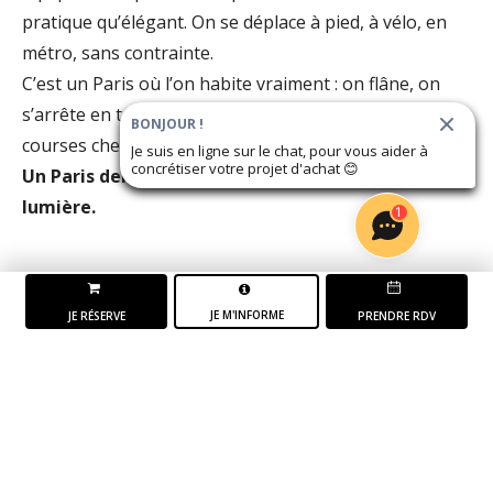
pratique qu’élégant. On se déplace à pied, à vélo, en
métro, sans contrainte.
C’est un Paris où l’on habite vraiment : on flâne, on
s’arrête en terrasse, on traverse un jardin, on fait ses
BONJOUR !
courses chez les commerçants.
Je suis en ligne sur le chat, pour vous aider à
concrétiser votre projet d'achat
😊
Un Paris dense, qui laisse place à l'air et à la
lumière.
1
JE M'INFORME
JE RÉSERVE
PRENDRE RDV