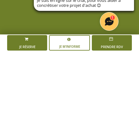
Je suis en ligne sur le chat, pour vous aider à
concrétiser votre projet d'achat
😊
1
JE M'INFORME
JE RÉSERVE
PRENDRE RDV
LA RÉSIDENCE
PRÉ-VINCENT – PETIT
CHANTILLY
L'AVANCEMENT DU PROJET
Mise en vente du