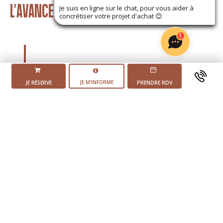
L'AVANCEMENT DU PROJET
Je suis en ligne sur le chat, pour vous aider à
concrétiser votre projet d'achat
😊
1
JE M'INFORME
JE RÉSERVE
PRENDRE RDV
Mise en vente du
programme
2 ème trimestre 2025
Début des
travaux
Livraison du