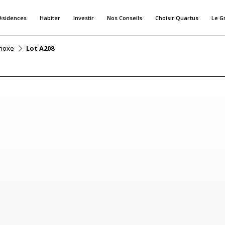
ésidences
Habiter
Investir
Nos Conseils
Choisir Quartus
Le G
noxe
Lot A208