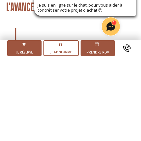
L'AVANCEMENT DU PROJET
Je suis en ligne sur le chat, pour vous aider à
concrétiser votre projet d'achat
😊
1
JE M'INFORME
JE RÉSERVE
PRENDRE RDV
Mise en vente du
programme
2 ème trimestre 2025
Début des
travaux
Livraison du