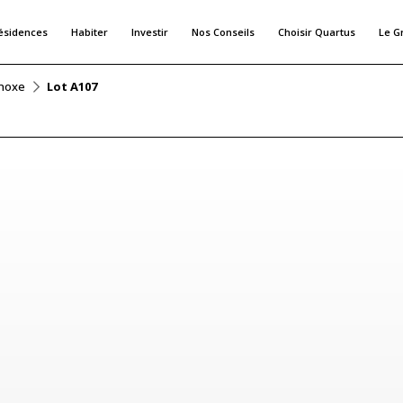
ésidences
Habiter
Investir
Nos Conseils
Choisir Quartus
Le G
noxe
Lot A107