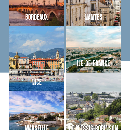
BORDEAUX
NANTES
ILE-DE-FRANCE
NICE
MARSEILLE
LE PLESSIS-ROBINSON