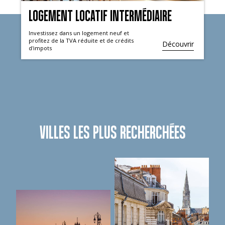
LOGEMENT LOCATIF INTERMÉDIAIRE
Investissez dans un logement neuf et
profitez de la TVA réduite et de crédits
Découvrir
d'impots
VILLES LES PLUS RECHERCHÉES