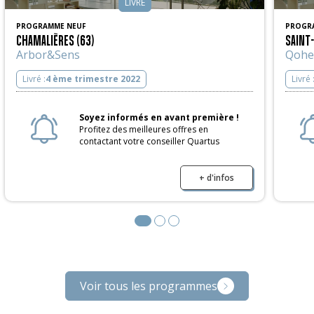
LIVRÉ
PROGRAMME NEUF
PROGR
CHAMALIÈRES (63)
SAINT-
Arbor&Sens
Qohe
Livré :
4 ème trimestre 2022
Livré 
Soyez informés en avant première !
Profitez des meilleures offres en
contactant votre conseiller Quartus
+ d'infos
Voir tous les programmes