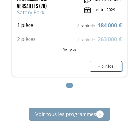
VERSAILLES (78)
1 er tri. 2029
Satory Park
184 000 €
1 pièce
à partir de
263 000 €
2 pièces
à partir de
Voir plus
363 000 €
3 pièces
à partir de
562 000 €
4 pièces
+ d'infos
à partir de
Voir tous les programmes